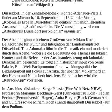
Zentralbibliothek KAP1 in Düsseldorf (Foto:
Kürschner auf Wikipedia)
Düsseldorf. In der Zentralbibliothek, Konrad-Adenauer-Platz 1,
findet am Mittwoch, 10. September, um 18 Uhr der Vortrag
„Koloniales Erbe in Düsseldorf neu denken“ mit anschließendem
Austausch im „Stadtfenster“ ein. Die Veranstaltung wird vom
„Arbeitskreis Düsseldorf postkolonial“ organisiert.
Der Abend beginnt mit einem Grußwort von Miriam Koch,
Beigeordnete für Kultur und Integration der Landeshauptstadt
Düsseldorf. Tina Adomako führt in die Thematik ein und moderiert
durch den Abend, wobei sie die Bedeutung des Themas im lokalen
Kontext und die Relevanz der Auseinandersetzung mit kolonialen
Denkmälern beleuchtet. Es folgt ein historischer Input von Serge
Palasie, Eine-Welt-Fachpromotor für entwicklungspolitische
Bildungsarbeit mit Fokus auf Afrika, der über den Völkermord an
den Herero und Nama berichtet. Jens Fehrenbacher wird die
„Retrace-App“ vorstellen.
Im Anschluss diskutieren Serge Palasie (Eine Welt Netz NRW),
Professorin Marianne Beckhaus-Gerst (Universität zu Köln), Fabian
Fechner (Fernuniversität Hagen), Anita Berger (Black German Arts
and Culture) sowie Miriam Koch (Landeshauptstadt Düsseldorf) auf
dem Podium.