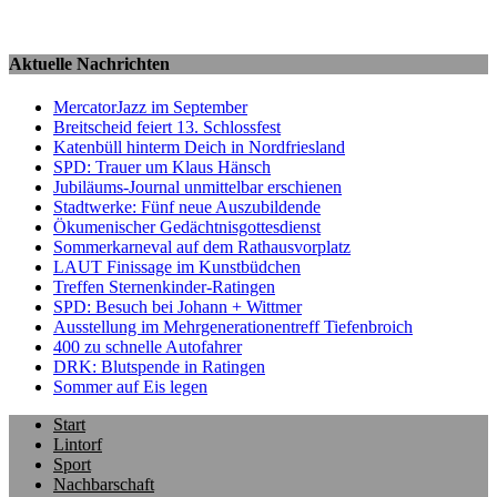
Aktuelle Nachrichten
MercatorJazz im September
Breitscheid feiert 13. Schlossfest
Katenbüll hinterm Deich in Nordfriesland
SPD: Trauer um Klaus Hänsch
Jubiläums-Journal unmittelbar erschienen
Stadtwerke: Fünf neue Auszubildende
Ökumenischer Gedächtnisgottesdienst
Sommerkarneval auf dem Rathausvorplatz
LAUT Finissage im Kunstbüdchen
Treffen Sternenkinder-Ratingen
SPD: Besuch bei Johann + Wittmer
Ausstellung im Mehrgenerationentreff Tiefenbroich
400 zu schnelle Autofahrer
DRK: Blutspende in Ratingen
Sommer auf Eis legen
Start
Lintorf
Sport
Nachbarschaft