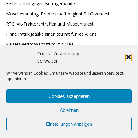
Erstes Urteil gegen Betrügerbande
Möschesonntag: Bruderschaft beginnt Schützenfest
RTC: Alt-Traktorentreffen und Museumsfest
Finne Patrik Jääskeläinen stürmt für Ice Aliens
Kaiserswerth: Wachstum mit Maß
Cookie-Zustimmung
Gemeinsames Lesen im Park
verwalten
SPD: 45 Arbeitsjahre sind genug
Wir verwenden Cookies, um unsere Website und unseren Service zu
Hochbeete am JUZ Eggerscheidt
optimieren.
Cromford: Malen mit Licht
Feuerwehr: Waldbrandbekämpfung in Spanien
Cookies akzeptieren
Ablehnen
Einstellungen anzeigen
Urheberrecht © 2009 – 2024 | Lintorfer