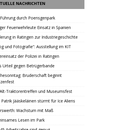
TUELLE NACHRICHTEN
 Führung durch Poensgenpark
ger Feuerwehrleute Einsatz in Spanien
rung in Ratingen zur Industriegeschichte
og und Fotografie“: Ausstellung im KIT
reinsatz der Polizei in Ratingen
s Urteil gegen Betrügerbande
hesonntag: Bruderschaft beginnt
zenfest
Alt-Traktorentreffen und Museumsfest
 Patrik Jääskeläinen stürmt für Ice Aliens
erswerth: Wachstum mit Maß
insames Lesen im Park
45 Arbeitsjahre sind genug