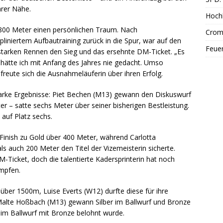
arer Nähe.
Hoch
e 800 Meter einen persönlichen Traum. Nach
Cromf
pliniertem Aufbautraining zurück in die Spur, war auf den
Feue
m starken Rennen den Sieg und das ersehnte DM-Ticket. „Es
s hätte ich mit Anfang des Jahres nie gedacht. Umso
freute sich die Ausnahmeläuferin über ihren Erfolg.
tarke Ergebnisse: Piet Bechen (M13) gewann den Diskuswurf
r – satte sechs Meter über seiner bisherigen Bestleistung.
auf Platz sechs.
Finish zu Gold über 400 Meter, während Carlotta
s auch 200 Meter den Titel der Vizemeisterin sicherte.
M-Ticket, doch die talentierte Kadersprinterin hat noch
mpfen.
) über 1500m, Luise Everts (W12) durfte diese für ihre
lte Hoßbach (M13) gewann Silber im Ballwurf und Bronze
 im Ballwurf mit Bronze belohnt wurde.