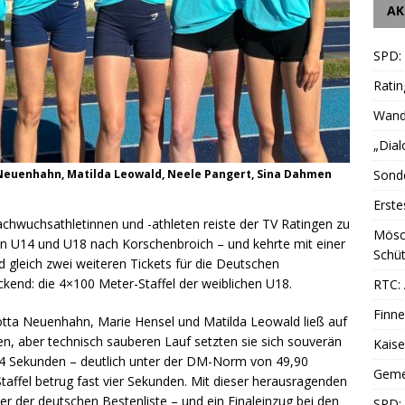
AK
SPD:
Ratin
Wande
„Dial
Sonde
ta Neuenhahn, Matilda Leowald, Neele Pangert, Sina Dahmen
Erste
chwuchsathletinnen und -athleten reiste der TV Ratingen zu
Mösc
en U14 und U18 nach Korschenbroich – und kehrte mit einer
Schüt
d gleich zwei weiteren Tickets für die Deutschen
kend: die 4×100 Meter-Staffel der weiblichen U18.
RTC: 
Finne
otta Neuenhahn, Marie Hensel und Matilda Leowald ließ auf
n, aber technisch sauberen Lauf setzten sie sich souverän
Kais
,94 Sekunden – deutlich unter der DM-Norm von 49,90
Geme
taffel betrug fast vier Sekunden. Mit dieser herausragenden
vier der deutschen Bestenliste – und ein Finaleinzug bei den
SPD: 