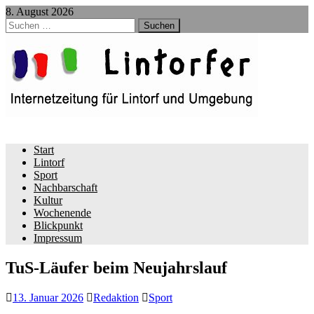
8. August 2026
Suchen
nach:
Start
Lintorf
Sport
Nachbarschaft
Kultur
Wochenende
Blickpunkt
Impressum
TuS-Läufer beim Neujahrslauf
13. Januar 2026
Redaktion
Sport