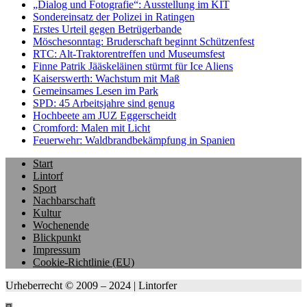
„Dialog und Fotografie“: Ausstellung im KIT
Sondereinsatz der Polizei in Ratingen
Erstes Urteil gegen Betrügerbande
Möschesonntag: Bruderschaft beginnt Schützenfest
RTC: Alt-Traktorentreffen und Museumsfest
Finne Patrik Jääskeläinen stürmt für Ice Aliens
Kaiserswerth: Wachstum mit Maß
Gemeinsames Lesen im Park
SPD: 45 Arbeitsjahre sind genug
Hochbeete am JUZ Eggerscheidt
Cromford: Malen mit Licht
Feuerwehr: Waldbrandbekämpfung in Spanien
Start
Lintorf
Sport
Nachbarschaft
Kultur
Wochenende
Blickpunkt
Impressum
Cookie-Richtlinie (EU)
Urheberrecht © 2009 – 2024 | Lintorfer