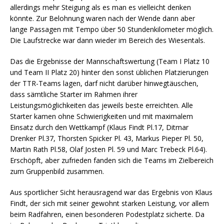
allerdings mehr Steigung als es man es vielleicht denken
könnte. Zur Belohnung waren nach der Wende dann aber
lange Passagen mit Tempo über 50 Stundenkilometer möglich.
Die Laufstrecke war dann wieder im Bereich des Wiesentals.
Das die Ergebnisse der Mannschaftswertung (Team I Platz 10
und Team II Platz 20) hinter den sonst üblichen Platzierungen
der TTR-Teams lagen, darf nicht darüber hinwegtäuschen,
dass sämtliche Starter im Rahmen ihrer
Leistungsmöglichkeiten das jeweils beste erreichten. Alle
Starter kamen ohne Schwierigkeiten und mit maximalem
Einsatz durch den Wettkampf (Klaus Findt Pl.17, Ditmar
Drenker Pl.37, Thorsten Spicker Pl. 43, Markus Pieper Pl. 50,
Martin Rath Pl.58, Olaf Josten Pl. 59 und Marc Trebeck Pl.64).
Erschöpft, aber zufrieden fanden sich die Teams im Zielbereich
zum Gruppenbild zusammen.
Aus sportlicher Sicht herausragend war das Ergebnis von Klaus
Findt, der sich mit seiner gewohnt starken Leistung, vor allem
beim Radfahren, einen besonderen Podestplatz sicherte. Da