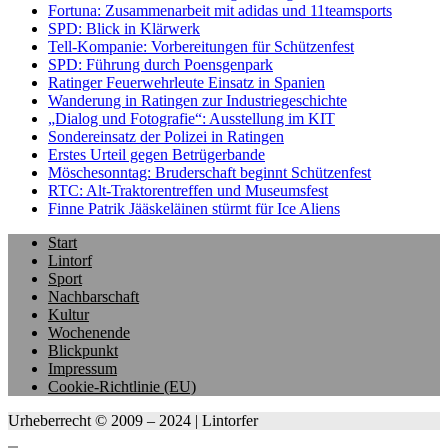
Fortuna: Zusammenarbeit mit adidas und 11teamsports
SPD: Blick in Klärwerk
Tell-Kompanie: Vorbereitungen für Schützenfest
SPD: Führung durch Poensgenpark
Ratinger Feuerwehrleute Einsatz in Spanien
Wanderung in Ratingen zur Industriegeschichte
„Dialog und Fotografie“: Ausstellung im KIT
Sondereinsatz der Polizei in Ratingen
Erstes Urteil gegen Betrügerbande
Möschesonntag: Bruderschaft beginnt Schützenfest
RTC: Alt-Traktorentreffen und Museumsfest
Finne Patrik Jääskeläinen stürmt für Ice Aliens
Start
Lintorf
Sport
Nachbarschaft
Kultur
Wochenende
Blickpunkt
Impressum
Cookie-Richtlinie (EU)
Urheberrecht © 2009 – 2024 | Lintorfer