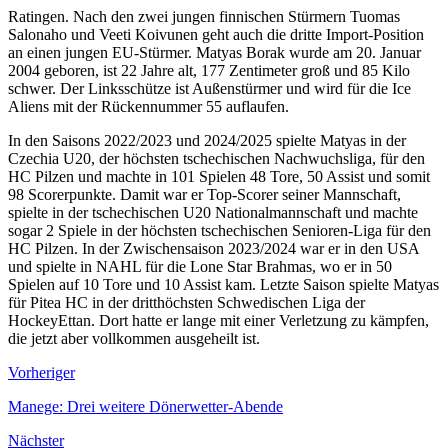
Ratingen. Nach den zwei jungen finnischen Stürmern Tuomas
Salonaho und Veeti Koivunen geht auch die dritte Import-Position
an einen jungen EU-Stürmer. Matyas Borak wurde am 20. Januar
2004 geboren, ist 22 Jahre alt, 177 Zentimeter groß und 85 Kilo
schwer. Der Linksschütze ist Außenstürmer und wird für die Ice
Aliens mit der Rückennummer 55 auflaufen.
In den Saisons 2022/2023 und 2024/2025 spielte Matyas in der
Czechia U20, der höchsten tschechischen Nachwuchsliga, für den
HC Pilzen und machte in 101 Spielen 48 Tore, 50 Assist und somit
98 Scorerpunkte. Damit war er Top-Scorer seiner Mannschaft,
spielte in der tschechischen U20 Nationalmannschaft und machte
sogar 2 Spiele in der höchsten tschechischen Senioren-Liga für den
HC Pilzen. In der Zwischensaison 2023/2024 war er in den USA
und spielte in NAHL für die Lone Star Brahmas, wo er in 50
Spielen auf 10 Tore und 10 Assist kam. Letzte Saison spielte Matyas
für Pitea HC in der dritthöchsten Schwedischen Liga der
HockeyEttan. Dort hatte er lange mit einer Verletzung zu kämpfen,
die jetzt aber vollkommen ausgeheilt ist.
Vorheriger
Manege: Drei weitere Dönerwetter-Abende
Nächster