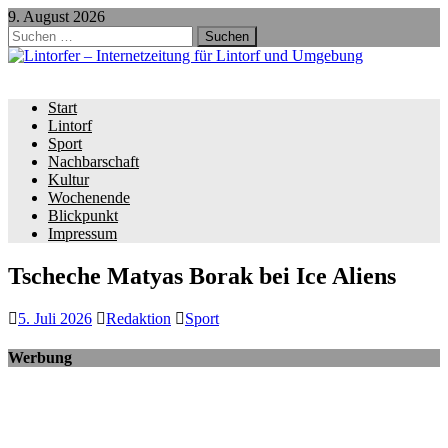
9. August 2026
Suchen
nach:
Start
Lintorf
Sport
Nachbarschaft
Kultur
Wochenende
Blickpunkt
Impressum
Tscheche Matyas Borak bei Ice Aliens
5. Juli 2026
Redaktion
Sport
Werbung