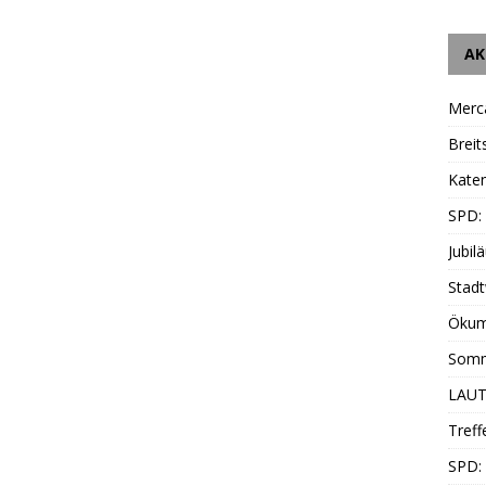
AK
Merc
Breit
Katen
SPD:
Jubil
Stadt
Ökum
Somm
LAUT
Treff
SPD: 