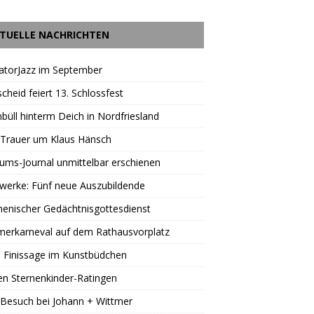
TUELLE NACHRICHTEN
atorJazz im September
scheid feiert 13. Schlossfest
büll hinterm Deich in Nordfriesland
 Trauer um Klaus Hänsch
äums-Journal unmittelbar erschienen
werke: Fünf neue Auszubildende
enischer Gedächtnisgottesdienst
erkarneval auf dem Rathausvorplatz
 Finissage im Kunstbüdchen
en Sternenkinder-Ratingen
Besuch bei Johann + Wittmer