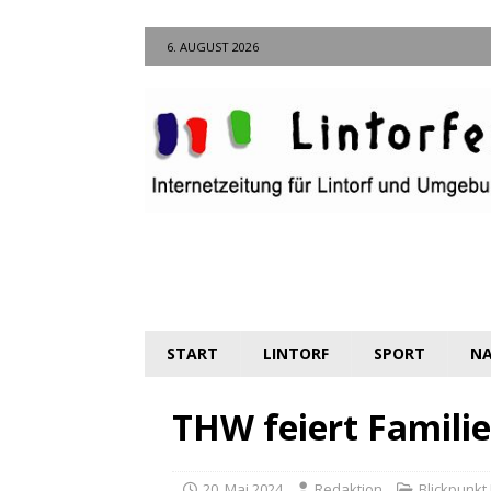
6. AUGUST 2026
START
LINTORF
SPORT
NA
THW feiert Famili
20. Mai 2024
Redaktion
Blickpunkt 