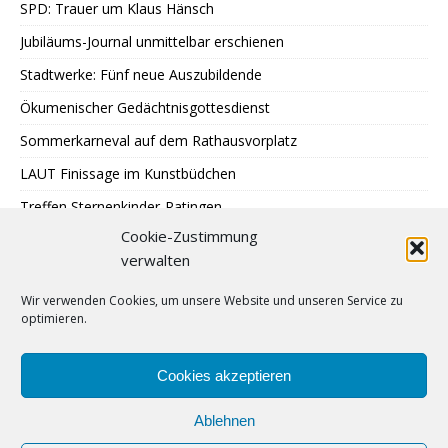
SPD: Trauer um Klaus Hänsch
Jubiläums-Journal unmittelbar erschienen
Stadtwerke: Fünf neue Auszubildende
Ökumenischer Gedächtnisgottesdienst
Sommerkarneval auf dem Rathausvorplatz
LAUT Finissage im Kunstbüdchen
Treffen Sternenkinder-Ratingen
Cookie-Zustimmung
SPD: Besuch bei Johann + Wittmer
verwalten
Ausstellung im Mehrgenerationentreff Tiefenbroich
Wir verwenden Cookies, um unsere Website und unseren Service zu
400 zu schnelle Autofahrer
optimieren.
DRK: Blutspende in Ratingen
Sommer auf Eis legen
Cookies akzeptieren
Ablehnen