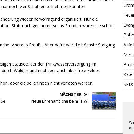
Cromf
n nur noch vier Schützen teilnehmen konnten.
Feue
anderung wieder hervorragend organisiert. Nur die
Evang
sation. Statt nach geplanten sechs Stunden waren sie schon
Poliz
A40:
zenchef Andreas Preuß. „Aber dafür war die höchste Steigung
Merc
sigen Stausee, der der Trinkwasserversorgung im
Breit
s durch Wald, manchmal aber auch über freie Felder.
Katen
hon, aber die sollen noch nicht verraten werden.
SPD:
NÄCHSTER
aße
Neue Ehrenamtliche beim THW
Wi
op