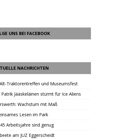
LGE UNS BEI FACEBOOK
TUELLE NACHRICHTEN
Alt-Traktorentreffen und Museumsfest
 Patrik Jääskeläinen stürmt für Ice Aliens
erswerth: Wachstum mit Maß
insames Lesen im Park
45 Arbeitsjahre sind genug
beete am JUZ Eggerscheidt