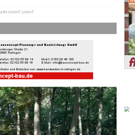
unkt Lintorf
,
Lintorf