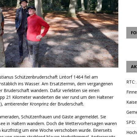
FO
AK
astianus Schützenbruderschaft Lintorf 1464 fiel am
RTC: 
stäblich ins Wasser. Am Ersatztermin, dem vergangenen
der Bruderschaft wandern. Dafür verlebten sie einen
Finne
p 21 Kilometer wanderten die vier rund um den Haltener
Kais
), amtierender Kronprinz der Bruderschaft.
Geme
kameraden, Schützenfrauen und Gäste angemeldet. Sie
SPD: 
see in Haltern wandern. Doch die Wettervorhersagen waren
n kurzfristig um eine Woche verschoben wurde. Einerseits
Hoch
e von einem strahlend blauen Herbsthimmel. Andererseits