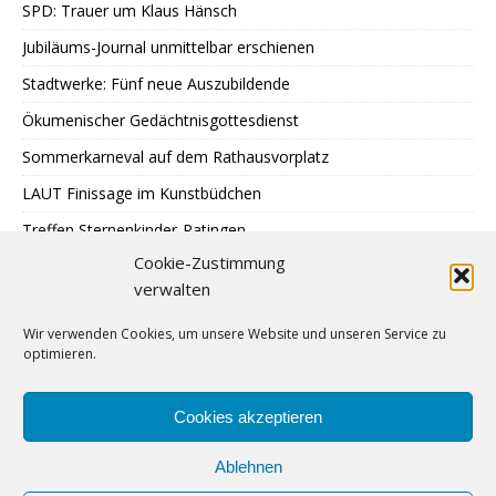
SPD: Trauer um Klaus Hänsch
Jubiläums-Journal unmittelbar erschienen
Stadtwerke: Fünf neue Auszubildende
Ökumenischer Gedächtnisgottesdienst
Sommerkarneval auf dem Rathausvorplatz
LAUT Finissage im Kunstbüdchen
Treffen Sternenkinder-Ratingen
Cookie-Zustimmung
SPD: Besuch bei Johann + Wittmer
verwalten
Ausstellung im Mehrgenerationentreff Tiefenbroich
Wir verwenden Cookies, um unsere Website und unseren Service zu
400 zu schnelle Autofahrer
optimieren.
DRK: Blutspende in Ratingen
Sommer auf Eis legen
Cookies akzeptieren
Ablehnen