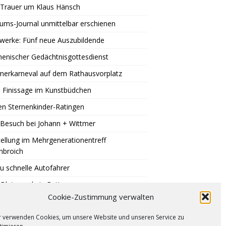
 Trauer um Klaus Hänsch
äums-Journal unmittelbar erschienen
werke: Fünf neue Auszubildende
enischer Gedächtnisgottesdienst
erkarneval auf dem Rathausvorplatz
 Finissage im Kunstbüdchen
en Sternenkinder-Ratingen
Besuch bei Johann + Wittmer
ellung im Mehrgenerationentreff
nbroich
u schnelle Autofahrer
Blutspende in Ratingen
Cookie-Zustimmung verwalten
er auf Eis legen
r verwenden Cookies, um unsere Website und unseren Service zu