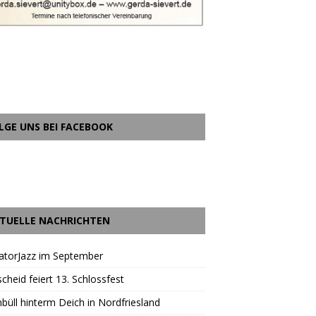
LGE UNS BEI FACEBOOK
TUELLE NACHRICHTEN
atorJazz im September
scheid feiert 13. Schlossfest
büll hinterm Deich in Nordfriesland