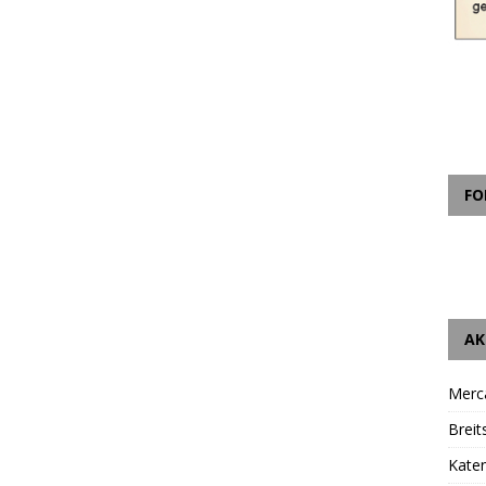
FO
AK
Merc
Breit
Katen