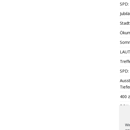
SPD:
Jubil
Stadt
Ökum
Somm
LAUT
Treff
SPD: 
Ausst
Tiefe
400 z
DRK: 
Somm
Wi