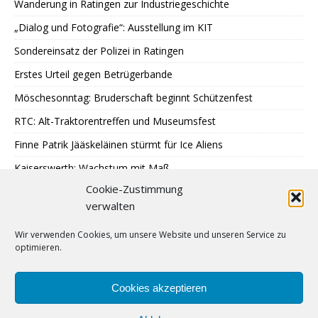
Wanderung in Ratingen zur Industriegeschichte
„Dialog und Fotografie“: Ausstellung im KIT
Sondereinsatz der Polizei in Ratingen
Erstes Urteil gegen Betrügerbande
Möschesonntag: Bruderschaft beginnt Schützenfest
RTC: Alt-Traktorentreffen und Museumsfest
Finne Patrik Jääskeläinen stürmt für Ice Aliens
Kaiserswerth: Wachstum mit Maß
Cookie-Zustimmung
Gemeinsames Lesen im Park
verwalten
SPD: 45 Arbeitsjahre sind genug
Wir verwenden Cookies, um unsere Website und unseren Service zu
Hochbeete am JUZ Eggerscheidt
optimieren.
Cromford: Malen mit Licht
Feuerwehr: Waldbrandbekämpfung in Spanien
Cookies akzeptieren