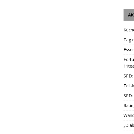
AK
Küch
Tag d
Essen
Fort
11te
SPD: 
Tell-
SPD:
Ratin
Wande
„Dial