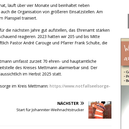
at, läuft über vier Monate und beinhaltet neben
auch die Organisation von größeren Einsatzstellen. Am
 Planspiel trainiert.
für die nächsten Jahre gut aufstellen, das Ehrenamt stärken
schauend reagieren. 2023 hatten wir 205 und bis Mitte
tlich Pastor André Carouge und Pfarrer Frank Schulte, die
tmann umfasst zurzeit 70 ehren- und hauptamtliche
eitstelle des Kreises Mettmann alarmierbar sind. Der
ussichtlich im Herbst 2025 statt.
lsorge im Kreis Mettmann:
https://www.notfallseelsorge-
NÄCHSTER
Start für Johanniter-Weihnachtstrucker