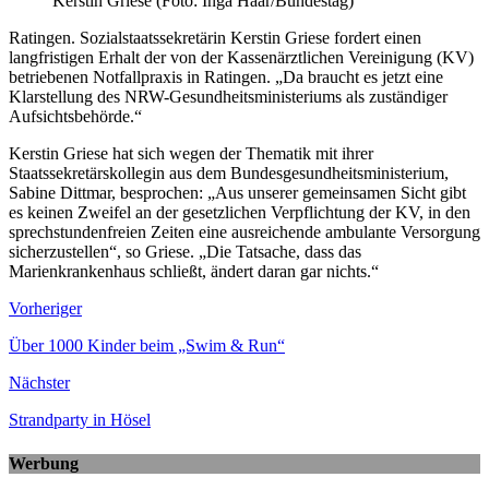
Kerstin Griese (Foto: Inga Haar/Bundestag)
Ratingen. Sozialstaatssekretärin Kerstin Griese fordert einen
langfristigen Erhalt der von der Kassenärztlichen Vereinigung (KV)
betriebenen Notfallpraxis in Ratingen. „Da braucht es jetzt eine
Klarstellung des NRW-Gesundheitsministeriums als zuständiger
Aufsichtsbehörde.“
Kerstin Griese hat sich wegen der Thematik mit ihrer
Staatssekretärskollegin aus dem Bundesgesundheitsministerium,
Sabine Dittmar, besprochen: „Aus unserer gemeinsamen Sicht gibt
es keinen Zweifel an der gesetzlichen Verpflichtung der KV, in den
sprechstundenfreien Zeiten eine ausreichende ambulante Versorgung
sicherzustellen“, so Griese. „Die Tatsache, dass das
Marienkrankenhaus schließt, ändert daran gar nichts.“
Vorheriger
Über 1000 Kinder beim „Swim & Run“
Nächster
Strandparty in Hösel
Werbung