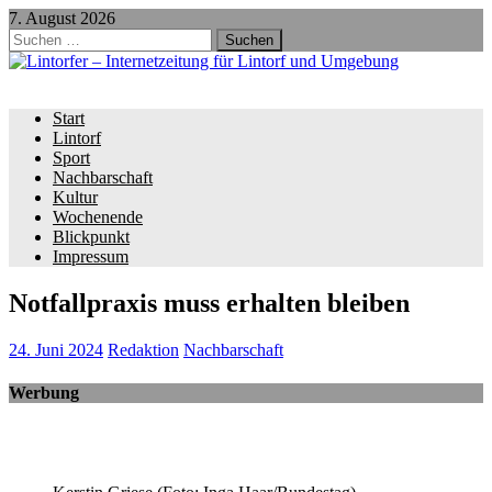
7. August 2026
Suchen
nach:
Start
Lintorf
Sport
Nachbarschaft
Kultur
Wochenende
Blickpunkt
Impressum
Notfallpraxis muss erhalten bleiben
24. Juni 2024
Redaktion
Nachbarschaft
Werbung