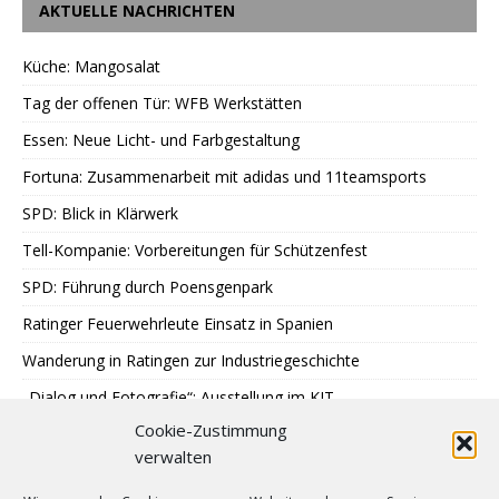
AKTUELLE NACHRICHTEN
Küche: Mangosalat
Tag der offenen Tür: WFB Werkstätten
Essen: Neue Licht- und Farbgestaltung
Fortuna: Zusammenarbeit mit adidas und 11teamsports
SPD: Blick in Klärwerk
Tell-Kompanie: Vorbereitungen für Schützenfest
SPD: Führung durch Poensgenpark
Ratinger Feuerwehrleute Einsatz in Spanien
Wanderung in Ratingen zur Industriegeschichte
„Dialog und Fotografie“: Ausstellung im KIT
Cookie-Zustimmung
Sondereinsatz der Polizei in Ratingen
verwalten
Erstes Urteil gegen Betrügerbande