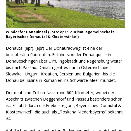
Windorfer Donauinsel (Foto: epr/Tourismusgemeinschaft
Bayerisches Donautal & Klosterwinkel)
Donautal (epr). (epr) Der Donauradweg ist eine der
beliebtesten Radrouten. Er führt von der Donauquelle in
Donaueschingen über Ulm, Ingolstadt und Regensburg weiter
bis nach Passau. Danach geht es durch Österreich, die
Slowakei, Ungarn, Kroatien, Serbien und Bulgarien, bis die
Donau bei Sulina in Rumänien ins Schwarze Meer mündet.
Der deutsche Teil umfasst rund 600 Kilometer, wobei der
Abschnitt zwischen Deggendorf und Passau besonders schön
ist. Er führt durch die Erlebnisregion „Bayerisches Donautal &
Klosterwinkel“, die auch als „Toskana Niederbayerns“ bekannt
ist.
Auf flachen, gut ausgebauten Radwegen geht es meist entlang