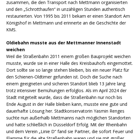
zusammen, die den Transport nach Mettmann organisierten
und den „Schrotthaufen“ in unzähligen Stunden authentisch
restaurierten. Von 1995 bis 2011 bekam er einen Standort Am
Königshof in Mettmann und erinnerte an die Geschichte der
KMS.
Oldiebahn musste aus der Mettmanner Innenstadt
weichen
Weil die Straßenbahn 2011 einem großen Bauprojekt weichen
musste, wurde sie in einer Halle des Kreisbauhofs eingemottet.
Dort sollte sie so lange stehen bleiben, bis ein neuer Platz für
den Schienen-Oldtimer gefunden ist. Doch die Suche nach
einem geeigneten und sicheren Standort blieb 13 Jahre lang
trotz intensiver Bemühungen erfolglos. Als im April 2024 der
Stadt mitgeteilt wurde, dass die Straßenbahn nur noch bis
Ende August in der Halle bleiben kann, musste eine gute und
dauerhafte Lösung her. Stadtkonservatorin Yasmin Renges
suchte nun außerhalb Mettmanns nach möglichen Standorten
und hatte schließlich in Düsseldorf Erfolg. Mit der Rheinbahn
und dem Verein „Linie D“ fand sie Partner, die sofort Feuer und
Flamme für die alte Straßenbahn waren und sie mit großer