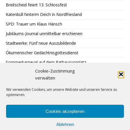
Breitscheid feiert 13. Schlossfest
Katenbüll hinterm Deich in Nordfriesland
SPD: Trauer um Klaus Hänsch
Jubiläums-Journal unmittelbar erschienen
Stadtwerke: Fünf neue Auszubildende
Ökumenischer Gedächtnisgottesdienst
Sommerkarneval auf dem Rathausvorplatz
Cookie-Zustimmung
LAUT Finissage im Kunstbüdchen
verwalten
Treffen Sternenkinder-Ratingen
Wir verwenden Cookies, um unsere Website und unseren Service zu
SPD: Besuch bei Johann + Wittmer
optimieren.
Ausstellung im Mehrgenerationentreff Tiefenbroich
400 zu schnelle Autofahrer
Cookies akzeptieren
Ablehnen