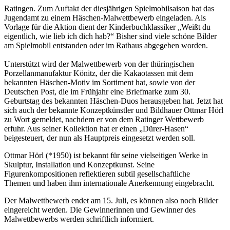
Ratingen. Zum Auftakt der diesjährigen Spielmobilsaison hat das
Jugendamt zu einem Häschen-Malwettbewerb eingeladen. Als
Vorlage für die Aktion dient der Kinderbuchklassiker „Weißt du
eigentlich, wie lieb ich dich hab?“ Bisher sind viele schöne Bilder
am Spielmobil entstanden oder im Rathaus abgegeben worden.
Unterstützt wird der Malwettbewerb von der thüringischen
Porzellanmanufaktur Könitz, der die Kakaotassen mit dem
bekannten Häschen-Motiv im Sortiment hat, sowie von der
Deutschen Post, die im Frühjahr eine Briefmarke zum 30.
Geburtstag des bekannten Häschen-Duos herausgeben hat. Jetzt hat
sich auch der bekannte Konzeptkünstler und Bildhauer Ottmar Hörl
zu Wort gemeldet, nachdem er von dem Ratinger Wettbewerb
erfuhr. Aus seiner Kollektion hat er einen „Dürer-Hasen“
beigesteuert, der nun als Hauptpreis eingesetzt werden soll.
Ottmar Hörl (*1950) ist bekannt für seine vielseitigen Werke in
Skulptur, Installation und Konzeptkunst. Seine
Figurenkompositionen reflektieren subtil gesellschaftliche
Themen und haben ihm internationale Anerkennung eingebracht.
Der Malwettbewerb endet am 15. Juli, es können also noch Bilder
eingereicht werden. Die Gewinnerinnen und Gewinner des
Malwettbewerbs werden schriftlich informiert.