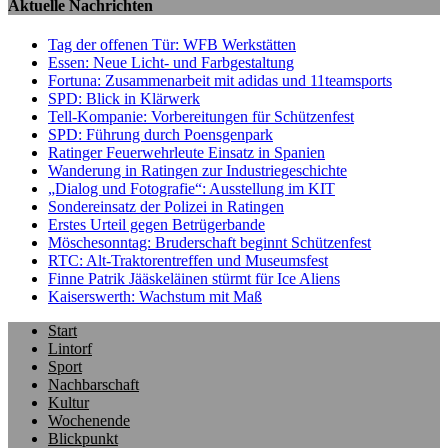
Aktuelle Nachrichten
Tag der offenen Tür: WFB Werkstätten
Essen: Neue Licht- und Farbgestaltung
Fortuna: Zusammenarbeit mit adidas und 11teamsports
SPD: Blick in Klärwerk
Tell-Kompanie: Vorbereitungen für Schützenfest
SPD: Führung durch Poensgenpark
Ratinger Feuerwehrleute Einsatz in Spanien
Wanderung in Ratingen zur Industriegeschichte
„Dialog und Fotografie“: Ausstellung im KIT
Sondereinsatz der Polizei in Ratingen
Erstes Urteil gegen Betrügerbande
Möschesonntag: Bruderschaft beginnt Schützenfest
RTC: Alt-Traktorentreffen und Museumsfest
Finne Patrik Jääskeläinen stürmt für Ice Aliens
Kaiserswerth: Wachstum mit Maß
Start
Lintorf
Sport
Nachbarschaft
Kultur
Wochenende
Blickpunkt