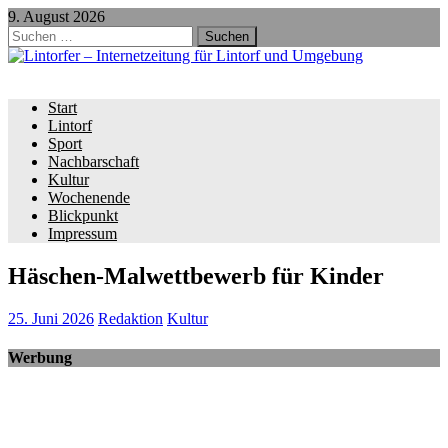
9. August 2026
Suchen
nach:
Start
Lintorf
Sport
Nachbarschaft
Kultur
Wochenende
Blickpunkt
Impressum
Häschen-Malwettbewerb für Kinder
25. Juni 2026
Redaktion
Kultur
Werbung