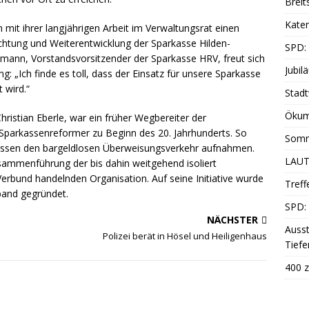
Breit
Katen
 mit ihrer langjährigen Arbeit im Verwaltungsrat einen
chtung und Weiterentwicklung der Sparkasse Hilden-
SPD:
mann, Vorstandsvorsitzender der Sparkasse HRV, freut sich
Jubil
 „Ich finde es toll, dass der Einsatz für unsere Sparkasse
 wird.“
Stadt
Ökum
ristian Eberle, war ein früher Wegbereiter der
Sparkassenreformer zu Beginn des 20. Jahrhunderts. So
Somm
rkassen den bargeldlosen Überweisungsverkehr aufnahmen.
LAUT
Zusammenführung der bis dahin weitgehend isoliert
erbund handelnden Organisation. Auf seine Initiative wurde
Treff
band gegründet.
SPD: 
NÄCHSTER
Ausst
Polizei berät in Hösel und Heiligenhaus
Tiefe
400 z