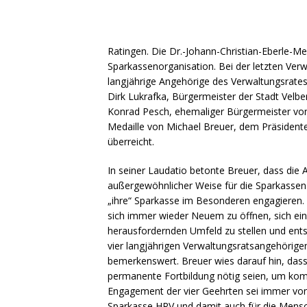
Ratingen. Die Dr.-Johann-Christian-Eberle-Me
Sparkassenorganisation. Bei der letzten Ver
langjährige Angehörige des Verwaltungsrates
Dirk Lukrafka, Bürgermeister der Stadt Velber
Konrad Pesch, ehemaliger Bürgermeister vo
Medaille von Michael Breuer, dem Präsident
überreicht.
In seiner Laudatio betonte Breuer, dass die A
außergewöhnlicher Weise für die Sparkassen
„ihre“ Sparkasse im Besonderen engagieren. E
sich immer wieder Neuem zu öffnen, sich ei
herausfordernden Umfeld zu stellen und en
vier langjährigen Verwaltungsratsangehörigen 
bemerkenswert. Breuer wies darauf hin, dass
permanente Fortbildung nötig seien, um kom
Engagement der vier Geehrten sei immer vo
Sparkasse HRV und damit auch für die Mensch