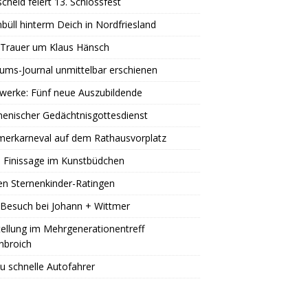
scheid feiert 13. Schlossfest
büll hinterm Deich in Nordfriesland
 Trauer um Klaus Hänsch
äums-Journal unmittelbar erschienen
werke: Fünf neue Auszubildende
enischer Gedächtnisgottesdienst
erkarneval auf dem Rathausvorplatz
 Finissage im Kunstbüdchen
en Sternenkinder-Ratingen
Besuch bei Johann + Wittmer
ellung im Mehrgenerationentreff
nbroich
u schnelle Autofahrer