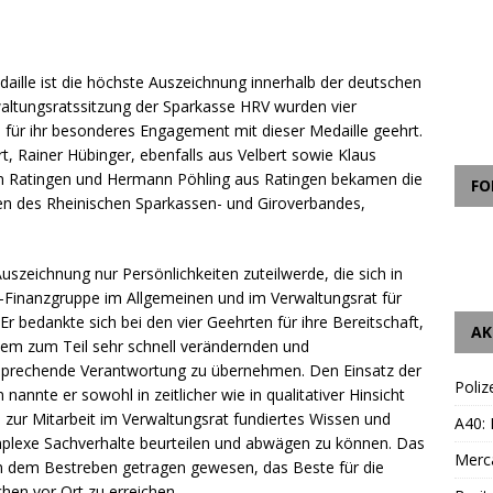
daille ist die höchste Auszeichnung innerhalb der deutschen
waltungsratssitzung der Sparkasse HRV wurden vier
 für ihr besonderes Engagement mit dieser Medaille geehrt.
t, Rainer Hübinger, ebenfalls aus Velbert sowie Klaus
n Ratingen und Hermann Pöhling aus Ratingen bekamen die
FO
en des Rheinischen Sparkassen- und Giroverbandes,
uszeichnung nur Persönlichkeiten zuteilwerde, die sich in
-Finanzgruppe im Allgemeinen und im Verwaltungsrat für
r bedankte sich bei den vier Geehrten für ihre Bereitschaft,
AK
nem zum Teil sehr schnell verändernden und
tsprechende Verantwortung zu übernehmen. Den Einsatz der
Poliz
nannte er sowohl in zeitlicher wie in qualitativer Hinsicht
 zur Mitarbeit im Verwaltungsrat fundiertes Wissen und
A40:
plexe Sachverhalte beurteilen und abwägen zu können. Das
Merc
n dem Bestreben getragen gewesen, das Beste für die
en vor Ort zu erreichen.