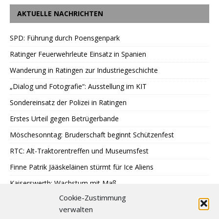
AKTUELLE NACHRICHTEN
SPD: Führung durch Poensgenpark
Ratinger Feuerwehrleute Einsatz in Spanien
Wanderung in Ratingen zur Industriegeschichte
„Dialog und Fotografie“: Ausstellung im KIT
Sondereinsatz der Polizei in Ratingen
Erstes Urteil gegen Betrügerbande
Möschesonntag: Bruderschaft beginnt Schützenfest
RTC: Alt-Traktorentreffen und Museumsfest
Finne Patrik Jääskeläinen stürmt für Ice Aliens
Kaiserswerth: Wachstum mit Maß
Cookie-Zustimmung
Gemeinsames Lesen im Park
verwalten
SPD: 45 Arbeitsjahre sind genug