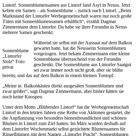
Lintorf. Sonnenblumensamen aus Lintorf fand Asyl in Neuss. Jetzt
kehrte ein Samen – als Sonnenblume – zurück nach Lintorf. „Beim
Marktstand der Lintorfer Werbegemeinschaft waren nur noch große
Tüten mit Sonnenblumensamen erhältlich“, erzählt Dagmar
Zimmermann dem Lintorfer. Da habe sie ihrer Freundin in Neuss
mehrere Samen geschenkt.
Während sie selbst mit der Aussaat auf dem Balkon
gewartet hatte, hat die Neusserin Sonnenblumen
Sonnenblume
vorgezogen. Jetzt bekam Zimmermann eine kleine
„Lintorfer
Sonnenblume überraschend von der Freundin
Stolz“ Foto:
geschenkt. Die Sonnenblume aus Lintorfer Saatgut
privat
sei zwar immer noch nicht groß, aber sie blühe
bereits; und das auf dem Balkon in einem kleinen Tontopf.
„Meine in Balkonkästen direkt ausgesäten Sonnenblumen sind
zwar größer“, sagt Dagmar Zimmermann, aber bisher hätten sie
noch keine Knospen.
Unter dem Motto „Blühendes Lintorf“ hat die Werbegemeinschaft
Lintorf in den letzten Jahren eine Reihe von Aktionen gestartet, die
die Anpflanzung von besonders bienenfreundlichen und schönen
Blumen in Lintorf zum Ziel hatten. Im März wurden deshalb auf
dem Lintorfer Wochenmarkt selbst gezüchtete Blumensamen für
Ringelblumen mit dem Namen „Lintorfer Pracht“, Sonnenblumen