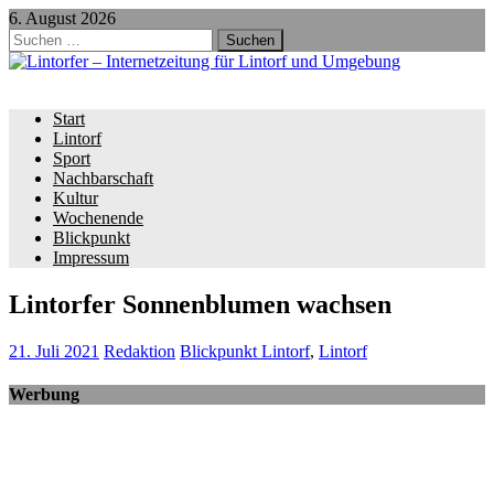
6. August 2026
Suchen
nach:
Start
Lintorf
Sport
Nachbarschaft
Kultur
Wochenende
Blickpunkt
Impressum
Lintorfer Sonnenblumen wachsen
21. Juli 2021
Redaktion
Blickpunkt Lintorf
,
Lintorf
Werbung