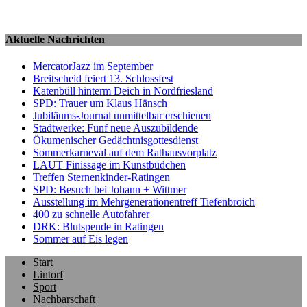
Aktuelle Nachrichten
MercatorJazz im September
Breitscheid feiert 13. Schlossfest
Katenbüll hinterm Deich in Nordfriesland
SPD: Trauer um Klaus Hänsch
Jubiläums-Journal unmittelbar erschienen
Stadtwerke: Fünf neue Auszubildende
Ökumenischer Gedächtnisgottesdienst
Sommerkarneval auf dem Rathausvorplatz
LAUT Finissage im Kunstbüdchen
Treffen Sternenkinder-Ratingen
SPD: Besuch bei Johann + Wittmer
Ausstellung im Mehrgenerationentreff Tiefenbroich
400 zu schnelle Autofahrer
DRK: Blutspende in Ratingen
Sommer auf Eis legen
Start
Lintorf
Sport
Nachbarschaft