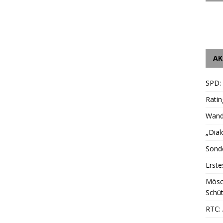
AK
SPD:
Ratin
Wande
„Dial
Sonde
Erste
Mösc
Schüt
RTC: 