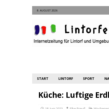
8. AUGUST 2026
START
LINTORF
SPORT
NA
Küche: Luftige Erd
18. Juni 2023
Elke Preuß
Wochene