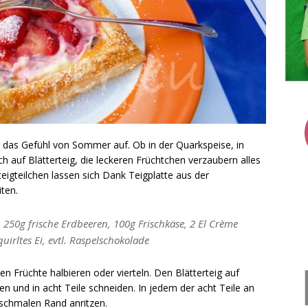
s das Gefühl von Sommer auf. Ob in der Quarkspeise, in
ch auf Blätterteig, die leckeren Früchtchen verzaubern alles
teigteilchen lassen sich Dank Teigplatte aus der
ten.
g, 250g frische Erdbeeren, 100g Frischkäse, 2 El Crème
irltes Ei, evtl. Raspelschokolade
 Früchte halbieren oder vierteln. Den Blätterteig auf
 und in acht Teile schneiden. In jedem der acht Teile an
n schmalen Rand anritzen.