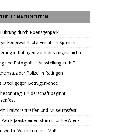
TUELLE NACHRICHTEN
 Führung durch Poensgenpark
ger Feuerwehrleute Einsatz in Spanien
rung in Ratingen zur Industriegeschichte
og und Fotografie“: Ausstellung im KIT
reinsatz der Polizei in Ratingen
s Urteil gegen Betrügerbande
hesonntag: Bruderschaft beginnt
zenfest
Alt-Traktorentreffen und Museumsfest
 Patrik Jääskeläinen stürmt für Ice Aliens
erswerth: Wachstum mit Maß