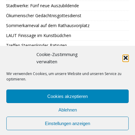
Stadtwerke: Fünf neue Auszubildende
Ökumenischer Gedächtnisgottesdienst
Sommerkarneval auf dem Rathausvorplatz
LAUT Finissage im Kunstbüdchen
Treffen Sternenkinder-Ratingen
Cookie-Zustimmung
SPD: Besuch bei Johann + Wittmer
verwalten
Ausstellung im Mehrgenerationentreff Tiefenbroich
Wir verwenden Cookies, um unsere Website und unseren Service zu
400 zu schnelle Autofahrer
optimieren.
DRK: Blutspende in Ratingen
Sommer auf Eis legen
Cookies akzeptieren
Ablehnen
Einstellungen anzeigen
Urheberrecht © 2009 – 2024 | Lintorfer