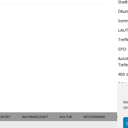
Stadt
Ökum
Somm
LAUT
Treff
SPD: 
Ausst
Tiefe
400 z
DRK: 
Somm
Wi
op
SPORT
NACHBARSCHAFT
KULTUR
WOCHENENDE
BLICK