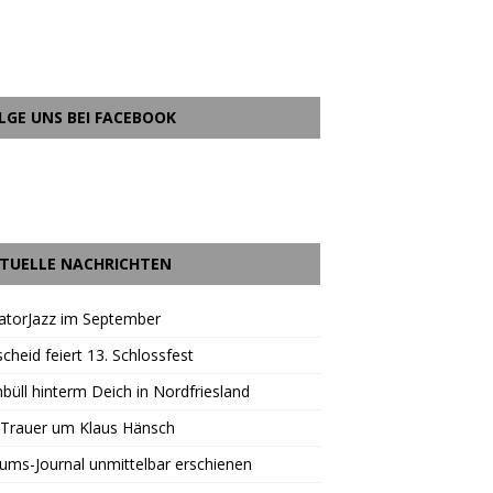
LGE UNS BEI FACEBOOK
TUELLE NACHRICHTEN
atorJazz im September
scheid feiert 13. Schlossfest
büll hinterm Deich in Nordfriesland
 Trauer um Klaus Hänsch
äums-Journal unmittelbar erschienen