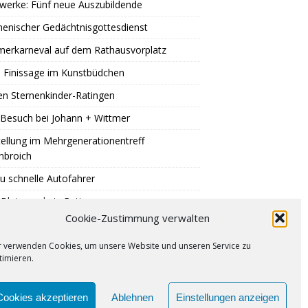
werke: Fünf neue Auszubildende
enischer Gedächtnisgottesdienst
erkarneval auf dem Rathausvorplatz
 Finissage im Kunstbüdchen
en Sternenkinder-Ratingen
Besuch bei Johann + Wittmer
ellung im Mehrgenerationentreff
nbroich
u schnelle Autofahrer
Blutspende in Ratingen
Cookie-Zustimmung verwalten
er auf Eis legen
r verwenden Cookies, um unsere Website und unseren Service zu
timieren.
PUNKT
IMPRESSUM
COOKIE-RICHTLINIE (EU)
Cookies akzeptieren
Ablehnen
Einstellungen anzeigen