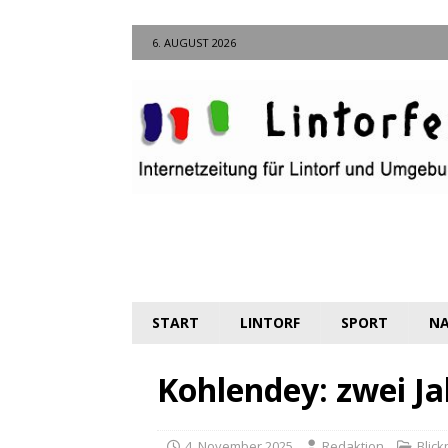
6. AUGUST 2026
START
LINTORF
SPORT
NA
Kohlendey: zwei J
4. November 2025
Redaktion
Blick