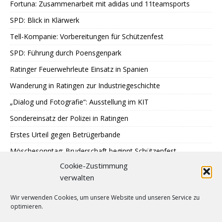
Fortuna: Zusammenarbeit mit adidas und 11teamsports
SPD: Blick in Klärwerk
Tell-Kompanie: Vorbereitungen für Schützenfest
SPD: Führung durch Poensgenpark
Ratinger Feuerwehrleute Einsatz in Spanien
Wanderung in Ratingen zur Industriegeschichte
„Dialog und Fotografie“: Ausstellung im KIT
Sondereinsatz der Polizei in Ratingen
Erstes Urteil gegen Betrügerbande
Möschesonntag: Bruderschaft beginnt Schützenfest
Cookie-Zustimmung
RTC: Alt-Traktorentreffen und Museumsfest
verwalten
Finne Patrik Jääskeläinen stürmt für Ice Aliens
Wir verwenden Cookies, um unsere Website und unseren Service zu
Kaiserswerth: Wachstum mit Maß
optimieren.
Gemeinsames Lesen im Park