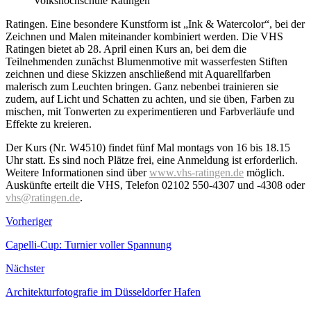
Volkshochschule Ratingen
Ratingen. Eine besondere Kunstform ist „Ink & Watercolor“, bei der
Zeichnen und Malen miteinander kombiniert werden. Die VHS
Ratingen bietet ab 28. April einen Kurs an, bei dem die
Teilnehmenden zunächst Blumenmotive mit wasserfesten Stiften
zeichnen und diese Skizzen anschließend mit Aquarellfarben
malerisch zum Leuchten bringen. Ganz nebenbei trainieren sie
zudem, auf Licht und Schatten zu achten, und sie üben, Farben zu
mischen, mit Tonwerten zu experimentieren und Farbverläufe und
Effekte zu kreieren.
Der Kurs (Nr. W4510) findet fünf Mal montags von 16 bis 18.15
Uhr statt. Es sind noch Plätze frei, eine Anmeldung ist erforderlich.
Weitere Informationen sind über
www.vhs-ratingen.de
möglich.
Auskünfte erteilt die VHS, Telefon 02102 550-4307 und -4308 oder
vhs@ratingen.de
.
Vorheriger
Capelli-Cup: Turnier voller Spannung
Nächster
Architekturfotografie im Düsseldorfer Hafen