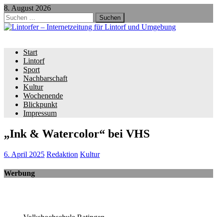
8. August 2026
Suchen
nach:
Start
Lintorf
Sport
Nachbarschaft
Kultur
Wochenende
Blickpunkt
Impressum
„Ink & Watercolor“ bei VHS
6. April 2025
Redaktion
Kultur
Werbung