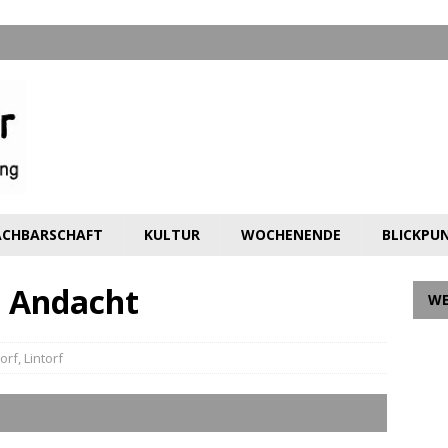
CHBARSCHAFT
KULTUR
WOCHENENDE
BLICKPU
d Andacht
W
torf
,
Lintorf