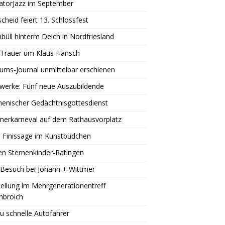
atorJazz im September
scheid feiert 13. Schlossfest
büll hinterm Deich in Nordfriesland
 Trauer um Klaus Hänsch
äums-Journal unmittelbar erschienen
werke: Fünf neue Auszubildende
enischer Gedächtnisgottesdienst
erkarneval auf dem Rathausvorplatz
 Finissage im Kunstbüdchen
en Sternenkinder-Ratingen
Besuch bei Johann + Wittmer
ellung im Mehrgenerationentreff
nbroich
u schnelle Autofahrer