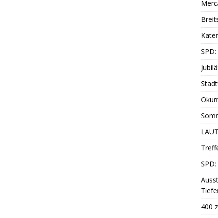
Merc
Breit
Katen
SPD:
Jubil
Stadt
Ökum
Somm
LAUT
Treff
SPD: 
Ausst
Tiefe
400 z