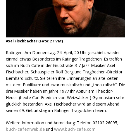
Axel Fischbacher (Foto: privat)
Ratingen. Am Donnerstag, 24. April, 20 Uhr geschieht wieder
einmal etwas Besonderes im Ratinger Tragödchen. Es treffen
sich im Buch-Café in der Grütstraße 3-7 Jazz-Musiker Axel
Fischbacher, Schauspieler Rolf Berg und Tragödchen-Direktor
Bernhard Schultz. Sie teilen ihre Erinnerungen an alte Zeiten
mit dem Publikum: und zwar musikalisch und „theatralisch“. Die
drei Musiker haben im Jahre 1977 ihr Abitur am Theodor-
Heuss-(heute Carl-Friedrich-von-Weizsäcker-) Gymnasium sehr
glücklich bestanden. Axel Fischbacher wird an diesem Abend
seinen 69. Geburtstag im Ratinger Tragödchen feiern.
Weitere Information und Anmeldung: Telefon 02102 26095,
buch-cafe@web.de
und
www.buch-cafe.com