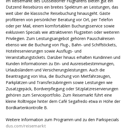
Im Reisemarkt des Düsseldorfer Flughafens bieten gut ein
Dutzend Reisebüros ein breites Spektrum an Leistungen, das
weit über die klassische Reisebuchung hinausgeht. Gäste
profitieren von persönlicher Beratung vor Ort, per Telefon
oder per Mail, einem komfortablen Buchungsservice sowie
exklusiven Specials wie attraktiveren Flugzeiten oder weiteren
Privilegien. Zum Leistungsangebot gehören Pauschalreisen
ebenso wie die Buchung von Flug-, Bahn- und Schiffstickets,
Hotelreservierungen sowie Ausflugs- und
Veranstaltungstickets. Darüber hinaus erhalten Kundinnen und
Kunden Informationen zu Ein- und Ausreisebestimmungen,
Urlaubsländern und Versicherungsleistungen. Auch die
Beantragung von Visa, die Buchung von Mietfahrzeugen,
Parkplätzen und Transferzubringern sowie Leistungen wie
Zusatzgepäck, Bordverpflegung oder Sitzplatzreservierungen
gehören zum Serviceportfolio. Zum Reisemarkt führt eine
kleine Rolltreppe hinter dem Café Segafredo etwa in Höhe der
Bordkartenkontrolle B.
Weitere Information zum Programm und zu den Parkspecials
dus.com/reisemarkt