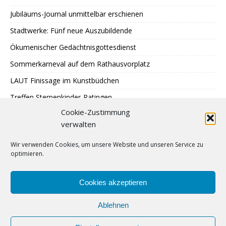
Jubiläums-Journal unmittelbar erschienen
Stadtwerke: Fünf neue Auszubildende
Ökumenischer Gedächtnisgottesdienst
Sommerkarneval auf dem Rathausvorplatz
LAUT Finissage im Kunstbüdchen
Treffen Sternenkinder-Ratingen
Cookie-Zustimmung
SPD: Besuch bei Johann + Wittmer
verwalten
Ausstellung im Mehrgenerationentreff Tiefenbroich
Wir verwenden Cookies, um unsere Website und unseren Service zu
400 zu schnelle Autofahrer
optimieren.
DRK: Blutspende in Ratingen
Sommer auf Eis legen
Cookies akzeptieren
Ablehnen