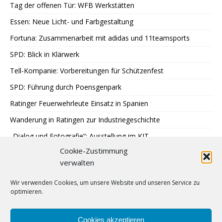
Tag der offenen Tür: WFB Werkstätten
Essen: Neue Licht- und Farbgestaltung
Fortuna: Zusammenarbeit mit adidas und 11teamsports
SPD: Blick in Klärwerk
Tell-Kompanie: Vorbereitungen für Schützenfest
SPD: Führung durch Poensgenpark
Ratinger Feuerwehrleute Einsatz in Spanien
Wanderung in Ratingen zur Industriegeschichte
„Dialog und Fotografie“: Ausstellung im KIT
Cookie-Zustimmung
Sondereinsatz der Polizei in Ratingen
verwalten
Erstes Urteil gegen Betrügerbande
Wir verwenden Cookies, um unsere Website und unseren Service zu
Möschesonntag: Bruderschaft beginnt Schützenfest
optimieren.
RTC: Alt-Traktorentreffen und Museumsfest
Finne Patrik Jääskeläinen stürmt für Ice Aliens
Cookies akzeptieren