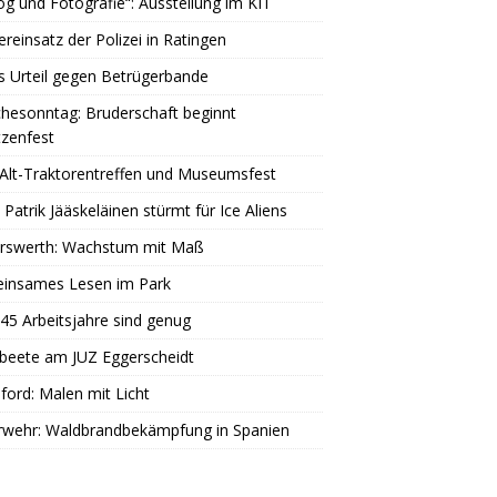
og und Fotografie“: Ausstellung im KIT
reinsatz der Polizei in Ratingen
s Urteil gegen Betrügerbande
hesonntag: Bruderschaft beginnt
zenfest
Alt-Traktorentreffen und Museumsfest
 Patrik Jääskeläinen stürmt für Ice Aliens
erswerth: Wachstum mit Maß
insames Lesen im Park
45 Arbeitsjahre sind genug
beete am JUZ Eggerscheidt
ord: Malen mit Licht
rwehr: Waldbrandbekämpfung in Spanien