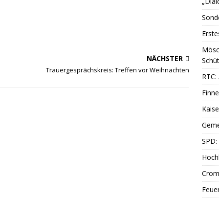
„Dial
Sonde
Erste
Mösc
NÄCHSTER
Schüt
Trauergesprächskreis: Treffen vor Weihnachten
RTC: 
Finne
Kais
Geme
SPD: 
Hoch
Cromf
Feue