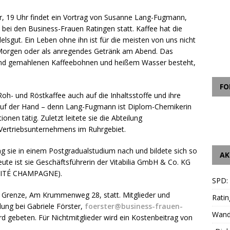
r, 19 Uhr findet ein Vortrag von Susanne Lang-Fugmann,
ei den Business-Frauen Ratingen statt. Kaffee hat die
lsgut. Ein Leben ohne ihn ist für die meisten von uns nicht
Morgen oder als anregendes Getränk am Abend. Das
 und gemahlenen Kaffeebohnen und heißem Wasser besteht,
FO
h- und Röstkaffee auch auf die Inhaltsstoffe und ihre
t auf der Hand – denn Lang-Fugmann ist Diplom-Chemikerin
nen tätig. Zuletzt leitete sie die Abteilung
s Vertriebsunternehmens im Ruhrgebiet.
ng sie in einem Postgradualstudium nach und bildete sich so
AK
eute ist sie Geschäftsführerin der Vitabilia GmbH & Co. KG
COMITÉ CHAMPAGNE).
SPD:
r Grenze, Am Krummenweg 28, statt.
Mitglieder und
Ratin
ung bei Gabriele Förster,
foerster@business-frauen-
Wande
 gebeten. Für Nichtmitglieder wird ein Kostenbeitrag von