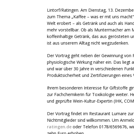
Lintorf/Ratingen. Am Dienstag, 13. Dezembe
zum Thema „Kaffee – was er mit uns macht“ b
Welt erobert – als Getränk und auch als Hande
mehr vorstellbar. Ob als Muntermacher am 
koffeinhaltige Getränk, das aus gerösteten
ist aus unserem Alltag nicht wegzudenken.
Der Vortrag geht neben der Gewinnung von Ro
physiologische Wirkung näher ein. Das lieg
und war über 30 Jahre in verschiedenen Funktio
Produktsicherheit und Zertifizierungen eine
Ihrem besonderen Interesse für Giftstoffe gi
zur Fachchemikerin für Toxikologie weiter. H
und geprüfte Wein-Kultur-Expertin (IHK, 
Der Vortrag findet im Restaurant Lumare zu
Nichtmitglieder sind willkommen. Um Anmeld
ratingen.de
oder Telefon 0178/6569676, wird
zehn Euro erhoben.