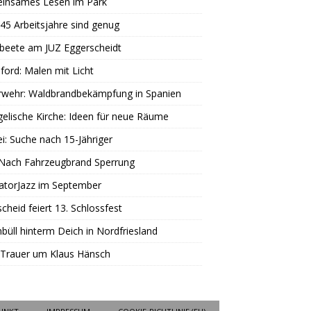
insames Lesen im Park
45 Arbeitsjahre sind genug
beete am JUZ Eggerscheidt
ord: Malen mit Licht
rwehr: Waldbrandbekämpfung in Spanien
elische Kirche: Ideen für neue Räume
ei: Suche nach 15-Jähriger
 Nach Fahrzeugbrand Sperrung
atorJazz im September
scheid feiert 13. Schlossfest
büll hinterm Deich in Nordfriesland
 Trauer um Klaus Hänsch