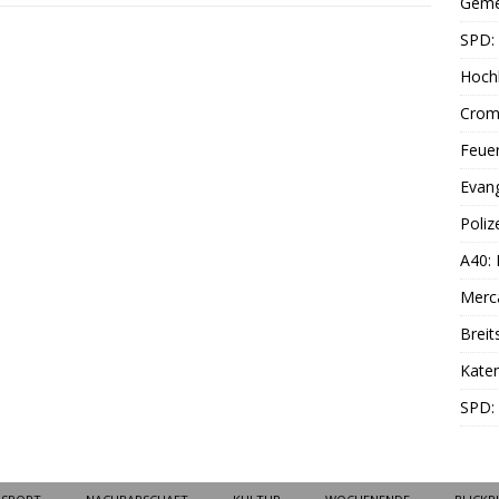
Geme
SPD: 
Hoch
Cromf
Feue
Evang
Poliz
A40:
Merc
Breit
Katen
SPD: