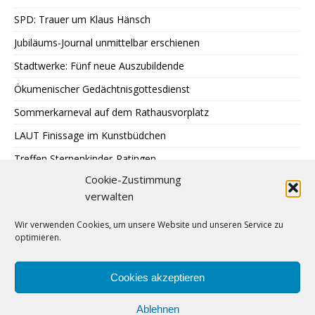
SPD: Trauer um Klaus Hänsch
Jubiläums-Journal unmittelbar erschienen
Stadtwerke: Fünf neue Auszubildende
Ökumenischer Gedächtnisgottesdienst
Sommerkarneval auf dem Rathausvorplatz
LAUT Finissage im Kunstbüdchen
Treffen Sternenkinder-Ratingen
Cookie-Zustimmung
SPD: Besuch bei Johann + Wittmer
verwalten
Ausstellung im Mehrgenerationentreff Tiefenbroich
Wir verwenden Cookies, um unsere Website und unseren Service zu
400 zu schnelle Autofahrer
optimieren.
DRK: Blutspende in Ratingen
Sommer auf Eis legen
Cookies akzeptieren
Ablehnen