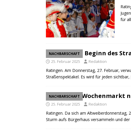
Ratin
Jugen
für al
Altweiber: Beginn des St
NACHBARSCHAFT
25. Februar 2025
Redaktion
Ratingen. Am Donnerstag, 27. Februar, verwa
Straßenspektakel. Es wird für jeden sichtbar,
Karneval: Wochenmarkt 
NACHBARSCHAFT
25. Februar 2025
Redaktion
Ratingen. Da sich am Altweiberdonnerstag, 
Sturm aufs Bürgerhaus versammeln und der