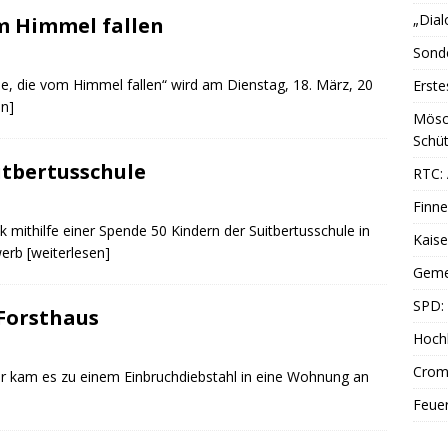
„Dial
om Himmel fallen
Sonde
ne, die vom Himmel fallen“ wird am Dienstag, 18. März, 20
Erste
en]
Mösc
Schüt
itbertusschule
RTC: 
Finne
mithilfe einer Spende 50 Kindern der Suitbertusschule in
Kais
werb
[weiterlesen]
Geme
SPD: 
Forsthaus
Hoch
Cromf
uar kam es zu einem Einbruchdiebstahl in eine Wohnung an
Feue