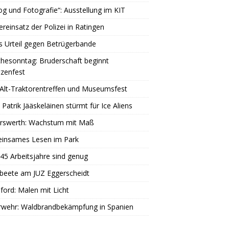
og und Fotografie“: Ausstellung im KIT
reinsatz der Polizei in Ratingen
s Urteil gegen Betrügerbande
hesonntag: Bruderschaft beginnt
zenfest
Alt-Traktorentreffen und Museumsfest
 Patrik Jääskeläinen stürmt für Ice Aliens
erswerth: Wachstum mit Maß
insames Lesen im Park
45 Arbeitsjahre sind genug
beete am JUZ Eggerscheidt
ord: Malen mit Licht
rwehr: Waldbrandbekämpfung in Spanien