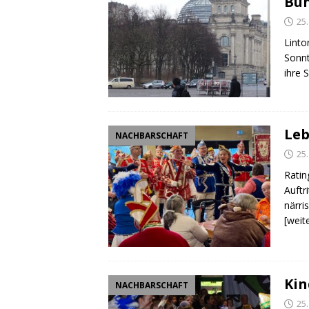
Bu
25
Linto
Sonnt
ihre 
Leb
NACHBARSCHAFT
25
Ratin
Auftr
närri
[weit
Kin
NACHBARSCHAFT
25