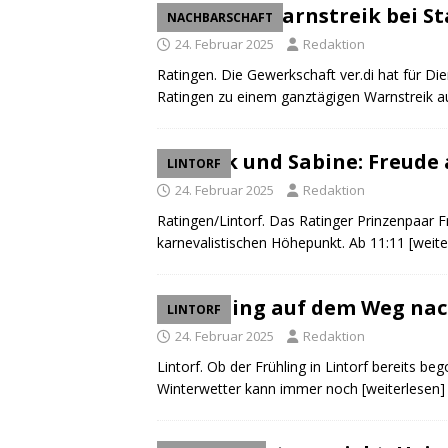
Morgen Warnstreik bei S
NACHBARSCHAFT
24. Februar 2025
Redaktion
Ratingen. Die Gewerkschaft ver.di hat für Die
Ratingen zu einem ganztägigen Warnstreik a
Frank und Sabine: Freude
LINTORF
24. Februar 2025
Redaktion
Ratingen/Lintorf. Das Ratinger Prinzenpaar Fra
karnevalistischen Höhepunkt. Ab 11:11
[weite
Frühling auf dem Weg nac
LINTORF
24. Februar 2025
Redaktion
Lintorf. Ob der Frühling in Lintorf bereits b
Winterwetter kann immer noch
[weiterlesen]