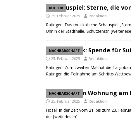
Schauspiel: Sterne, die v
KULTUR
25. Februar 2025
Redaktion
Ratingen. Das musikalische Schauspiel „Ster
Uhr in der Stadthalle, Schützenstr.
[weiterles
Targobank: Spende für Su
NACHBARSCHAFT
25. Februar 2025
Redaktion
Ratingen. Zum zweiten Mal hat die Targobank 
Ratingen die Teilnahme am Schritte-Wettbe
Einbruch in Wohnung am 
NACHBARSCHAFT
25. Februar 2025
Redaktion
Hösel. In der Zeit vom 21. bis zum 23. Febr
der
[weiterlesen]