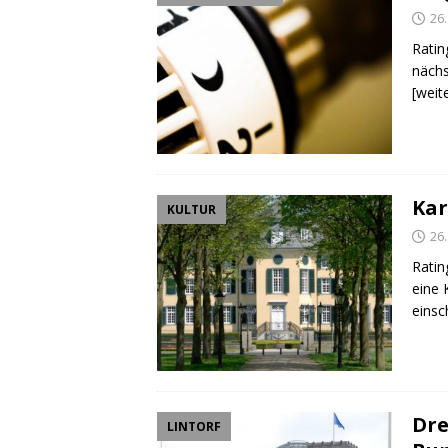
26
Ratin
nächs
[weit
Kar
KULTUR
26
Ratin
eine 
einsc
Dre
LINTORF