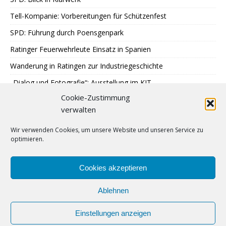
Tell-Kompanie: Vorbereitungen für Schützenfest
SPD: Führung durch Poensgenpark
Ratinger Feuerwehrleute Einsatz in Spanien
Wanderung in Ratingen zur Industriegeschichte
„Dialog und Fotografie“: Ausstellung im KIT
Cookie-Zustimmung
Sondereinsatz der Polizei in Ratingen
verwalten
Erstes Urteil gegen Betrügerbande
Wir verwenden Cookies, um unsere Website und unseren Service zu
Möschesonntag: Bruderschaft beginnt Schützenfest
optimieren.
RTC: Alt-Traktorentreffen und Museumsfest
Finne Patrik Jääskeläinen stürmt für Ice Aliens
Cookies akzeptieren
Ablehnen
Einstellungen anzeigen