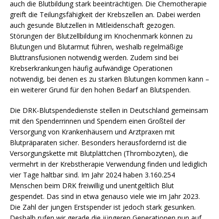
auch die Blutbildung stark beeinträchtigen. Die Chemotherapie
greift die Teilungsfähigkeit der Krebszellen an. Dabei werden
auch gesunde Blutzellen in Mitleidenschaft gezogen.
Störungen der Blutzellbildung im Knochenmark können zu
Blutungen und Blutarmut führen, weshalb regelmäßige
Bluttransfusionen notwendig werden. Zudem sind bei
Krebserkrankungen häufig aufwändige Operationen
notwendig, bei denen es zu starken Blutungen kommen kann –
ein weiterer Grund für den hohen Bedarf an Blutspenden.
Die DRK-Blutspendedienste stellen in Deutschland gemeinsam
mit den Spenderrinnen und Spendern einen Großteil der
Versorgung von Krankenhäusern und Arztpraxen mit
Blutpräparaten sicher. Besonders herausfordernd ist die
Versorgungskette mit Blutplättchen (Thrombozyten), die
vermehrt in der Krebstherapie Verwendung finden und lediglich
vier Tage haltbar sind. Im Jahr 2024 haben 3.160.254
Menschen beim DRK freiwillig und unentgeltlich Blut
gespendet. Das sind in etwa genauso viele wie im Jahr 2023.
Die Zahl der jungen Erstspender ist jedoch stark gesunken.
Deshalb rufen wir gerade die jüngeren Generationen nun auf,