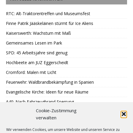
RTC: Alt-Traktorentreffen und Museumsfest
Finne Patrik Jääskeläinen stürmt für Ice Aliens
Kaiserswerth: Wachstum mit Maß
Gemeinsames Lesen im Park
SPD: 45 Arbeitsjahre sind genug
Hochbeete am JUZ Eggerscheidt
Cromford: Malen mit Licht
Feuerwehr: Waldbrandbekämpfung in Spanien
Evangelische Kirche: Ideen für neue Räume
A40: Nach Fahrzeugbrand Sperrung
Cookie-Zustimmung
MercatorJazz im September
verwalten
Breitscheid feiert 13. Schlossfest
Wir verwenden Cookies, um unsere Website und unseren Service zu
Katenbüll hinterm Deich in Nordfriesland