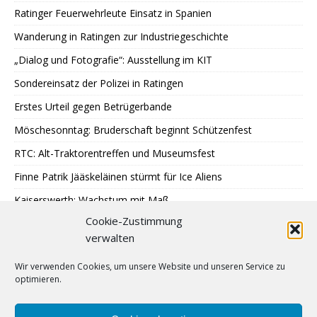
Ratinger Feuerwehrleute Einsatz in Spanien
Wanderung in Ratingen zur Industriegeschichte
„Dialog und Fotografie“: Ausstellung im KIT
Sondereinsatz der Polizei in Ratingen
Erstes Urteil gegen Betrügerbande
Möschesonntag: Bruderschaft beginnt Schützenfest
RTC: Alt-Traktorentreffen und Museumsfest
Finne Patrik Jääskeläinen stürmt für Ice Aliens
Kaiserswerth: Wachstum mit Maß
Cookie-Zustimmung
Gemeinsames Lesen im Park
verwalten
SPD: 45 Arbeitsjahre sind genug
Wir verwenden Cookies, um unsere Website und unseren Service zu
Hochbeete am JUZ Eggerscheidt
optimieren.
Cromford: Malen mit Licht
Feuerwehr: Waldbrandbekämpfung in Spanien