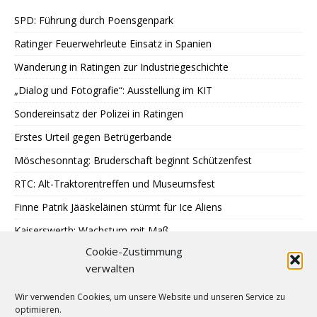
SPD: Führung durch Poensgenpark
Ratinger Feuerwehrleute Einsatz in Spanien
Wanderung in Ratingen zur Industriegeschichte
„Dialog und Fotografie“: Ausstellung im KIT
Sondereinsatz der Polizei in Ratingen
Erstes Urteil gegen Betrügerbande
Möschesonntag: Bruderschaft beginnt Schützenfest
RTC: Alt-Traktorentreffen und Museumsfest
Finne Patrik Jääskeläinen stürmt für Ice Aliens
Kaiserswerth: Wachstum mit Maß
Cookie-Zustimmung
Gemeinsames Lesen im Park
verwalten
SPD: 45 Arbeitsjahre sind genug
Wir verwenden Cookies, um unsere Website und unseren Service zu
Hochbeete am JUZ Eggerscheidt
optimieren.