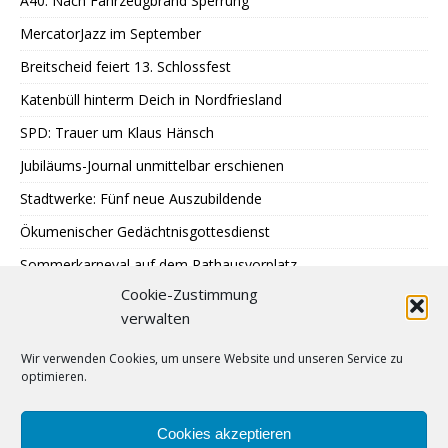
A40: Nach Fahrzeugbrand Sperrung
MercatorJazz im September
Breitscheid feiert 13. Schlossfest
Katenbüll hinterm Deich in Nordfriesland
SPD: Trauer um Klaus Hänsch
Jubiläums-Journal unmittelbar erschienen
Stadtwerke: Fünf neue Auszubildende
Ökumenischer Gedächtnisgottesdienst
Sommerkarneval auf dem Rathausvorplatz
Cookie-Zustimmung
LAUT Finissage im Kunstbüdchen
verwalten
Treffen Sternenkinder-Ratingen
Wir verwenden Cookies, um unsere Website und unseren Service zu
SPD: Besuch bei Johann + Wittmer
optimieren.
Ausstellung im Mehrgenerationentreff Tiefenbroich
400 zu schnelle Autofahrer
Cookies akzeptieren