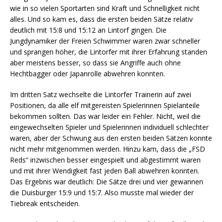
wie in so vielen Sportarten sind Kraft und Schnelligkeit nicht
alles. Und so kam es, dass die ersten beiden Sätze relativ
deutlich mit 15:8 und 15:12 an Lintorf gingen. Die
Jungdynamiker der Freien Schwimmer waren zwar schneller
und sprangen höher, die Lintorfer mit ihrer Erfahrung standen
aber meistens besser, so dass sie Angriffe auch ohne
Hechtbagger oder Japanrolle abwehren konnten.
Im dritten Satz wechselte die Lintorfer Trainerin auf zwei
Positionen, da alle elf mitgereisten Spielerinnen Spielanteile
bekommen sollten. Das war leider ein Fehler. Nicht, weil die
eingewechselten Spieler und Spielerinnen individuell schlechter
waren, aber der Schwung aus den ersten beiden Sätzen konnte
nicht mehr mitgenommen werden. Hinzu kam, dass die „FSD
Reds“ inzwischen besser eingespielt und abgestimmt waren
und mit ihrer Wendigkeit fast jeden Ball abwehren konnten.
Das Ergebnis war deutlich: Die Sätze drei und vier gewannen
die Duisburger 15:9 und 15:7. Also musste mal wieder der
Tiebreak entscheiden.