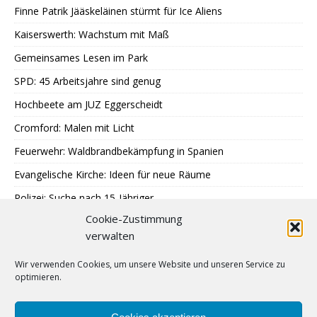
Finne Patrik Jääskeläinen stürmt für Ice Aliens
Kaiserswerth: Wachstum mit Maß
Gemeinsames Lesen im Park
SPD: 45 Arbeitsjahre sind genug
Hochbeete am JUZ Eggerscheidt
Cromford: Malen mit Licht
Feuerwehr: Waldbrandbekämpfung in Spanien
Evangelische Kirche: Ideen für neue Räume
Polizei: Suche nach 15-Jähriger
Cookie-Zustimmung
A40: Nach Fahrzeugbrand Sperrung
verwalten
MercatorJazz im September
Wir verwenden Cookies, um unsere Website und unseren Service zu
Breitscheid feiert 13. Schlossfest
optimieren.
Katenbüll hinterm Deich in Nordfriesland
SPD: Trauer um Klaus Hänsch