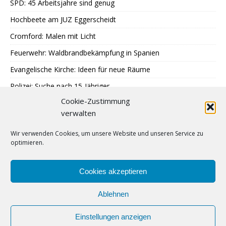
SPD: 45 Arbeitsjahre sind genug
Hochbeete am JUZ Eggerscheidt
Cromford: Malen mit Licht
Feuerwehr: Waldbrandbekämpfung in Spanien
Evangelische Kirche: Ideen für neue Räume
Polizei: Suche nach 15-Jähriger
Cookie-Zustimmung
A40: Nach Fahrzeugbrand Sperrung
verwalten
MercatorJazz im September
Wir verwenden Cookies, um unsere Website und unseren Service zu
Breitscheid feiert 13. Schlossfest
optimieren.
Katenbüll hinterm Deich in Nordfriesland
SPD: Trauer um Klaus Hänsch
Cookies akzeptieren
Ablehnen
Einstellungen anzeigen