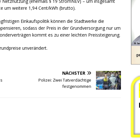
e Netznutzung (ehemals § 19 StromNEV) – um insgesamt
te um weitere 1,94 Cent/kWh (brutto).
gfristigen Einkaufspolitik können die Stadtwerke die
ensieren, sodass der Preis in der Grundversorgung nur um
Sonderverträgen kommt es zu einer leichten Preissteigerung.
Grundpreise unverändert.
NÄCHSTER
ns
Polizei: Zwei Tatverdächtige
festgenommen