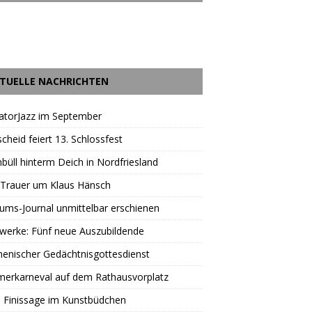
TUELLE NACHRICHTEN
atorJazz im September
scheid feiert 13. Schlossfest
büll hinterm Deich in Nordfriesland
 Trauer um Klaus Hänsch
äums-Journal unmittelbar erschienen
werke: Fünf neue Auszubildende
enischer Gedächtnisgottesdienst
erkarneval auf dem Rathausvorplatz
 Finissage im Kunstbüdchen