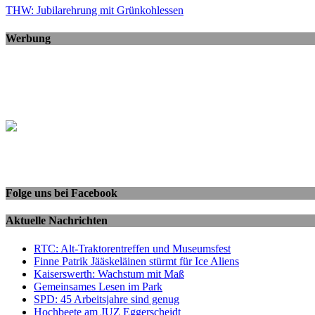
THW: Jubilarehrung mit Grünkohlessen
Werbung
Folge uns bei Facebook
Aktuelle Nachrichten
RTC: Alt-Traktorentreffen und Museumsfest
Finne Patrik Jääskeläinen stürmt für Ice Aliens
Kaiserswerth: Wachstum mit Maß
Gemeinsames Lesen im Park
SPD: 45 Arbeitsjahre sind genug
Hochbeete am JUZ Eggerscheidt