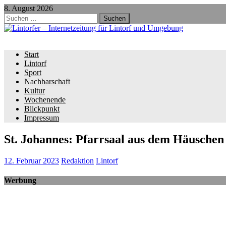
8. August 2026
Suchen
nach:
Start
Lintorf
Sport
Nachbarschaft
Kultur
Wochenende
Blickpunkt
Impressum
St. Johannes: Pfarrsaal aus dem Häuschen
12. Februar 2023
Redaktion
Lintorf
Werbung