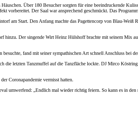
em Häuschen. Über 180 Besucher sorgten für eine beeindruckende Kulis
rfekt vorbereitet. Der Saal war ansprechend geschmückt. Das Programm
intorf am Start. Den Anfang machte das Pagettencorp von Blau-Weiß R
rf hinzu. Der singende Wirt Heinz Hülshoff brachte mit seinem Mix a
n besuchte, fand mit seiner sympathischen Art schnell Anschluss bei de
 die letzten Tanzmuffel auf die Tanzfläche lockte. DJ Mirco Köstring h
d der Coronapandemie vermisst hatten.
eval umwerfend: „Endlich mal wieder richtig feiern. So kann es in den