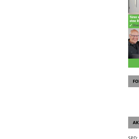
FO
AK
SPD: