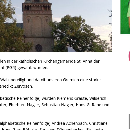
en in der katholischen Kirchengemeinde St. Anna der
rat (PGR) gewählt wurden.
er Wahl beteiligt und damit unseren Gremien eine starke
enedikt Zervosen.
abetische Reihenfolge) wurden Klemens Graute, Wilderich
Müller, Eberhard Nagler, Sebastian Nagler, Hans-G. Rahe und
(alphabetische Reihenfolge) Andrea Achenbach, Christiane
d, Hans Gerd Böhnke, Susanne Düppenbecker, Elisabeth