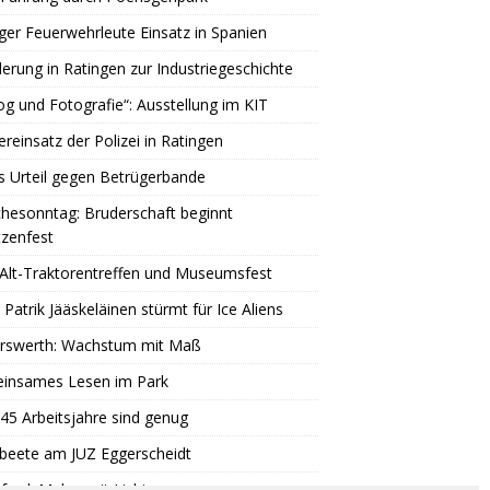
ger Feuerwehrleute Einsatz in Spanien
rung in Ratingen zur Industriegeschichte
og und Fotografie“: Ausstellung im KIT
reinsatz der Polizei in Ratingen
s Urteil gegen Betrügerbande
hesonntag: Bruderschaft beginnt
zenfest
Alt-Traktorentreffen und Museumsfest
 Patrik Jääskeläinen stürmt für Ice Aliens
erswerth: Wachstum mit Maß
insames Lesen im Park
45 Arbeitsjahre sind genug
beete am JUZ Eggerscheidt
ord: Malen mit Licht