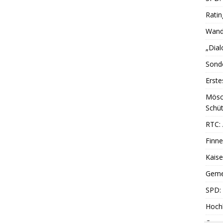
Ratin
Wande
„Dial
Sonde
Erste
Mösc
Schüt
RTC: 
Finne
Kais
Geme
SPD: 
Hoch
Cromf