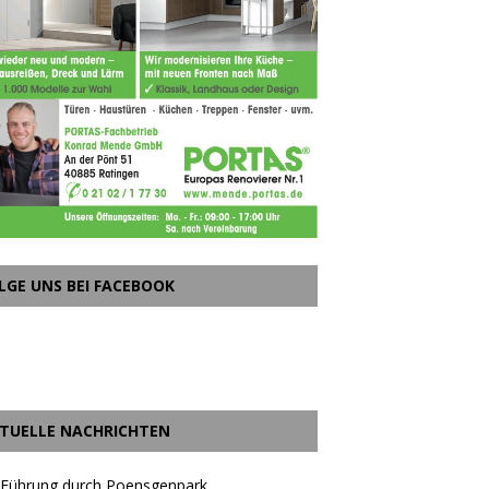
LGE UNS BEI FACEBOOK
TUELLE NACHRICHTEN
 Führung durch Poensgenpark