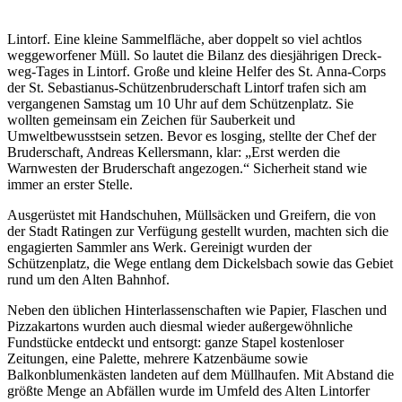
Lintorf. Eine kleine Sammelfläche, aber doppelt so viel achtlos
weggeworfener Müll. So lautet die Bilanz des diesjährigen Dreck-
weg-Tages in Lintorf. Große und kleine Helfer des St. Anna-Corps
der St. Sebastianus-Schützenbruderschaft Lintorf trafen sich am
vergangenen Samstag um 10 Uhr auf dem Schützenplatz. Sie
wollten gemeinsam ein Zeichen für Sauberkeit und
Umweltbewusstsein setzen. Bevor es losging, stellte der Chef der
Bruderschaft, Andreas Kellersmann, klar: „Erst werden die
Warnwesten der Bruderschaft angezogen.“ Sicherheit stand wie
immer an erster Stelle.
Ausgerüstet mit Handschuhen, Müllsäcken und Greifern, die von
der Stadt Ratingen zur Verfügung gestellt wurden, machten sich die
engagierten Sammler ans Werk. Gereinigt wurden der
Schützenplatz, die Wege entlang dem Dickelsbach sowie das Gebiet
rund um den Alten Bahnhof.
Neben den üblichen Hinterlassenschaften wie Papier, Flaschen und
Pizzakartons wurden auch diesmal wieder außergewöhnliche
Fundstücke entdeckt und entsorgt: ganze Stapel kostenloser
Zeitungen, eine Palette, mehrere Katzenbäume sowie
Balkonblumenkästen landeten auf dem Müllhaufen. Mit Abstand die
größte Menge an Abfällen wurde im Umfeld des Alten Lintorfer