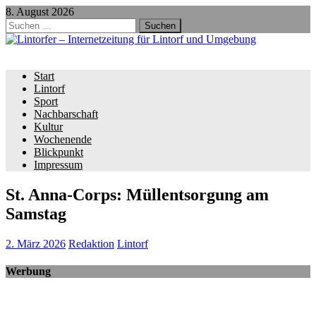
8. August 2026
Suchen
nach:
Start
Lintorf
Sport
Nachbarschaft
Kultur
Wochenende
Blickpunkt
Impressum
St. Anna-Corps: Müllentsorgung am
Samstag
2. März 2026
Redaktion
Lintorf
Werbung