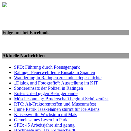
Folge uns bei Facebook
Aktuelle Nachrichten
SPD: Führung durch Poensgenpark
Ratinger Feuerwehrleute Einsatz in Spanien
Wanderung in Ratingen zur Industriegeschichte
„Dialog und Fotografie“: Ausstellung im KIT
Sondereinsatz der Polizei in Ratingen
Erstes Urteil gegen Betrügerbande
Möschesonntag: Bruderschaft beginnt Schützenfest
RTC: Alt-Traktorentreffen und Museumsfest
Finne Patrik Jääskeläinen stürmt für Ice Aliens
Kaiserswerth: Wachstum mit Maß
Gemeinsames Lesen im Park
SPD: 45 Arbeitsjahre sind genug
Hochbeete am JUZ Eggerscheidt