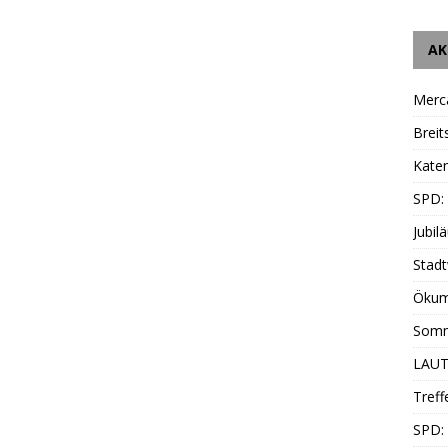
AK
Merc
Breit
Katen
SPD:
Jubil
Stadt
Ökum
Somm
LAUT
Treff
SPD: 