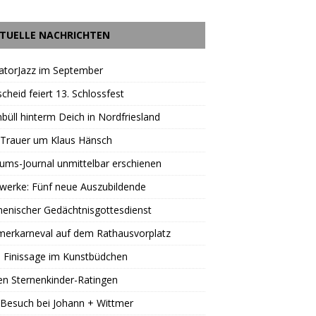
TUELLE NACHRICHTEN
atorJazz im September
scheid feiert 13. Schlossfest
büll hinterm Deich in Nordfriesland
 Trauer um Klaus Hänsch
äums-Journal unmittelbar erschienen
werke: Fünf neue Auszubildende
enischer Gedächtnisgottesdienst
erkarneval auf dem Rathausvorplatz
 Finissage im Kunstbüdchen
en Sternenkinder-Ratingen
Besuch bei Johann + Wittmer