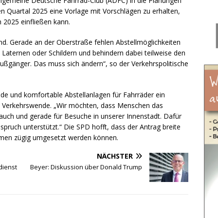
lgemeine Deutsche Fahrrad-Club (ADFC) in die Planungen
ten Quartal 2025 eine Vorlage mit Vorschlägen zu erhalten,
 2025 einfließen kann.
hend. Gerade an der Oberstraße fehlen Abstellmöglichkeiten
Laternen oder Schildern und behindern dabei teilweise den
ußgänger. Das muss sich ändern“, so der Verkehrspolitische
nde und komfortable Abstellanlagen für Fahrräder ein
en Verkehrswende. „Wir möchten, dass Menschen das
 auch und gerade für Besuche in unserer Innenstadt. Dafür
nspruch unterstützt.“ Die SPD hofft, dass der Antrag breite
hmen zügig umgesetzt werden können.
NÄCHSTER
dienst
Beyer: Diskussion über Donald Trump