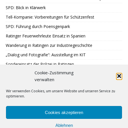
SPD: Blick in Klärwerk
Tell-Kompanie: Vorbereitungen für Schützenfest
SPD: Führung durch Poensgenpark
Ratinger Feuerwehrleute Einsatz in Spanien
Wanderung in Ratingen zur Industriegeschichte
„Dialog und Fotografie“: Ausstellung im KIT
Sondereinsatz der Polizei in Ratingen
Cookie-Zustimmung
Erstes Urteil gegen Betrügerbande
verwalten
Möschesonntag: Bruderschaft beginnt Schützenfest
Wir verwenden Cookies, um unsere Website und unseren Service zu
RTC: Alt-Traktorentreffen und Museumsfest
optimieren.
Finne Patrik Jääskeläinen stürmt für Ice Aliens
Kaiserswerth: Wachstum mit Maß
Cookies akzeptieren
Ablehnen